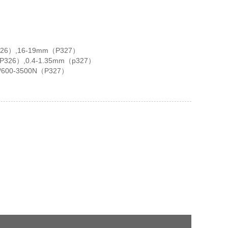
6）,16-19mm（P327）
26）,0.4-1.35mm（p327）
600-3500N（P327）