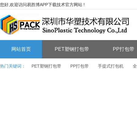
您好,欢迎访问易胜博APP下载技术官方网站 !
网站首页
PET塑钢打包带
PP打包带
热门关键词：
PET塑钢打包带
PP打包带
手提式打包机
全