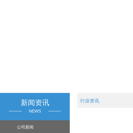
行业资讯
新闻资讯
NEWS
公司新闻