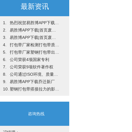
最新资讯
1.
热烈祝贺易胜博APP下载|首页获得“高新技术
2.
易胜博APP下载|首页废气治理设施 竣工环境保
3.
易胜博APP下载|首页废气治理设施 竣工环境
4.
打包带厂家检测打包带质量的方法有哪些？
5.
打包带厂家塑钢打包带出厂前质检有什么重要性？
6.
公司荣获4项国家专利
7.
公司荣获9项软件著作权
8.
公司通过ISO环境、质量管理体系认证
9.
易胜博APP下载乔迁新厂
10.
塑钢打包带搭接拉力的影响因素
咨询热线